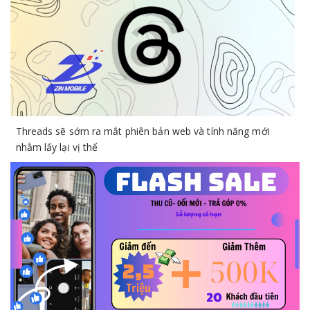
n
Threads sẽ sớm ra mắt phiên bản web và tính năng mới
C
nhằm lấy lại vị thế
b