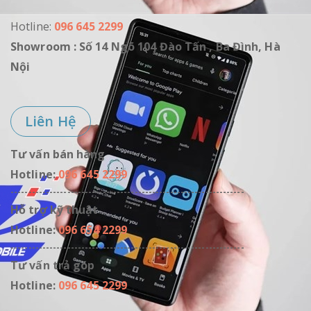
Tâm, Chất Lượng
Tâm, Chất Lượng
Hotline:
096 645 2299
Showroom : Số 14 Ngõ 104 Đào Tấn , Ba Đình, Hà
Nội
Liên Hệ
Tư vấn bán hàng
Hotline:
096 645 2299
------------------------------------------------------------------
Hỗ trợ kỹ thuật
Hotline:
096 654 2299
------------------------------------------------------------------
Tư vấn trả góp
Hotline:
096 645 2299