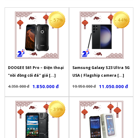
- 57%
- 44%
DOOGEE S61 Pro – Điện thoại
Samsung Galaxy S23 Ultra 5G
"nồi đồng cối đá" giá [...]
USA ( Flagship camera [...]
1.850.000 đ
11.050.000 đ
4.350.000 đ
19.950.000 đ
- 39%
•
Tặng
sạc nhanh
chính
•
Tặng
sạc
hãng trị giá
3
50.000Đ
Quickcharge
chính hãng
•
Tặng
cáp type C
chính
trị giá
3
50.000Đ