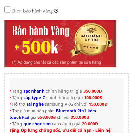
Chọn bảo hành vàng
•
Tặng
sạc nhanh
chính hãng trị giá
3
50.000Đ
•
Tặng
cáp type C
chính hãng trị giá
100.000Đ
•
Hỗ trợ
Tai nghe
samsung AKG chỉ với
150.000Đ
•
Trợ giá mua bàn phím
Bluetooth 2in1 kèm
touchPad
giá
550.000đ
chỉ với
350.000đ
•
Tặng
que chọc sim
cao cấp trị giá
20.000Đ
Tặng Ốp lưng chống sốc, Ưu đãi có hạn - Liên hệ