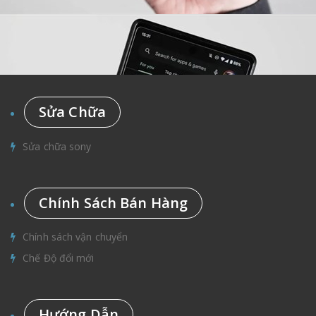
nhanh nhạy, không còn bị trễ khi dùng nhiều giờ liền. Máy có
không gian lưu trữ lớn lên đến 4GB cho phiên bản và 64GB bộ
nhớ trong hoặc phiên bản 6GB RAM+128Gb, giá tiền không
chênh lệch quá nhiều.
Sửa Chữa
Sửa chữa sony
Chính Sách Bán Hàng
Chính sách vận chuyển
Máy tính bảng có thời lượng sử dụng nhiều giờ liền, lượng pin
Chế Độ đổi mới
lên đến 8340mAh, thỏa sức giải trí với trò chơi, nghe nhạc,
lướt web cả ngày mà không lo hết pin giữa chừng, làm gián
đoạn cuộc vui. Khi máy trong trạng thái gần hết pin thì sử dụng
củ sạc nhanh 33W, tiết kiệm thời gian đầy pin.
Hướng Dẫn