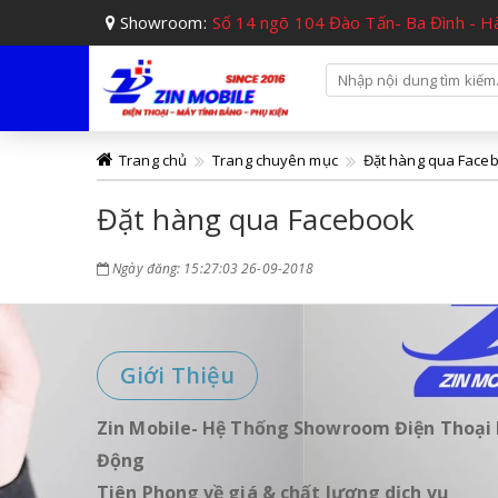
Showroom:
Số 14 ngõ 104 Đào Tấn- Ba Đình - H
Trang chủ
Trang chuyên mục
Đặt hàng qua Face
Đặt hàng qua Facebook
Ngày đăng: 15:27:03 26-09-2018
Giới Thiệu
Zin Mobile- Hệ Thống Showroom Điện Thoại 
Động
Tiên Phong về giá & chất lượng dịch vụ