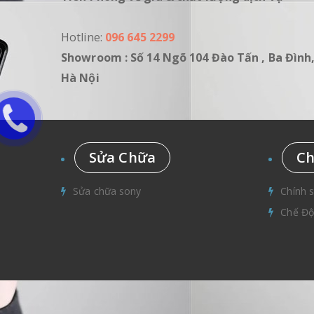
Hotline:
096 645 2299
Showroom : Số 14 Ngõ 104 Đào Tấn , Ba Đình
Hà Nội
Sửa Chữa
Ch
Sửa chữa sony
Chính 
Chế Độ