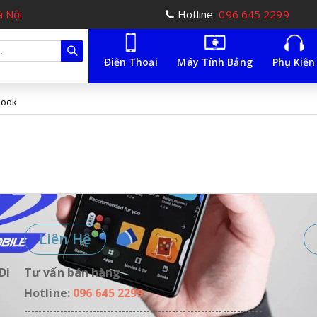
à Nội
Hotline:
096 645 2299
Điện Thoại
Máy Tính Bảng
Phụ Kiện
book
Liên Hệ
Di
Tư vấn bán hàng
Hotline:
096 645 2299
------------------------------------------------------------------