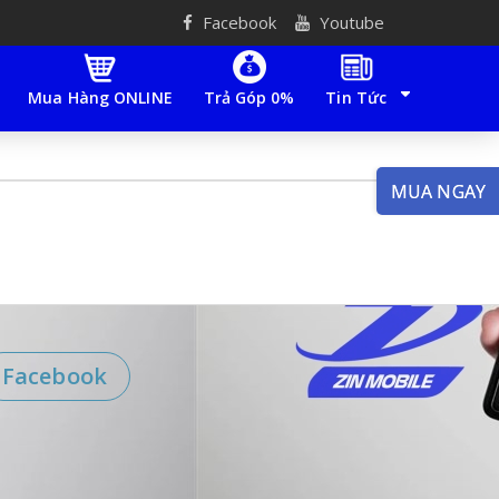
Facebook
Youtube
Mua Hàng ONLINE
Trả Góp 0%
Tin Tức
MUA NGAY
Facebook