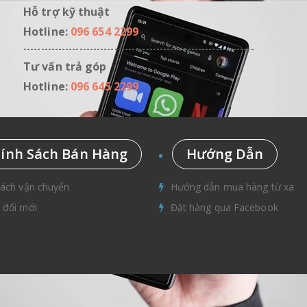
Hỗ trợ kỹ thuật
Hotline:
096 654 2299
------------------------------------------------------------------
,
Tư vấn trả góp
Hotline:
096 645 2299
ính Sách Bán Hàng
Hướng Dẫn
sách vận chuyển
Hướng dẫn mua hàng từ xa
 đổi mới
Đặt hàng qua Facebook