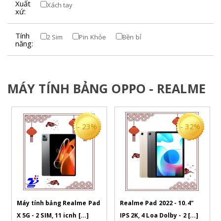
Xuất
Xách tay
xứ:
Tính
2 Sim
Pin Khỏe
Bền bỉ
năng:
MÁY TÍNH BẢNG OPPO - REALME
- 23%
- 32%
Máy tính bảng Realme Pad
Realme Pad 2022 - 10.4"
X 5G - 2 SIM, 11 icnh [...]
IPS 2K, 4 Loa Dolby - 2 [...]