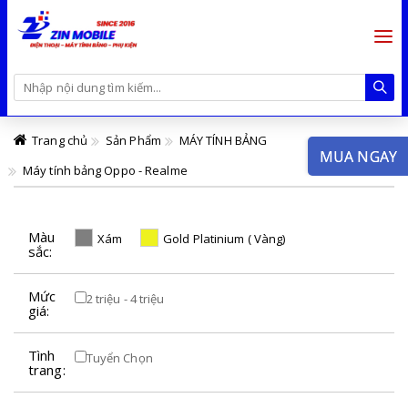
Trang chủ
Sản Phẩm
MÁY TÍNH BẢNG
MUA NGAY
Máy tính bảng Oppo - Realme
Màu
Xám
Gold Platinium ( Vàng)
sắc:
Mức
2 triệu - 4 triệu
giá:
Tình
Tuyển Chọn
trang: