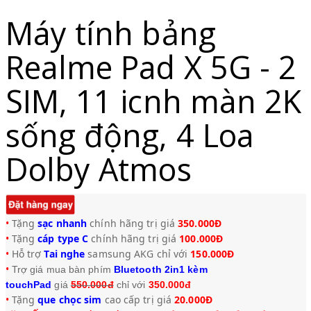
Máy tính bảng
Realme Pad X 5G - 2
SIM, 11 icnh màn 2K
sống động, 4 Loa
Dolby Atmos
•
Tặng
sạc nhanh
chính hãng trị giá
3
50.000Đ
•
Tặng
cáp type C
chính hãng trị giá
100.000Đ
•
Hỗ trợ
Tai nghe
samsung AKG chỉ với
150.000Đ
•
Trợ giá mua bàn phím
Bluetooth 2in1 kèm
touchPad
giá
550.000đ
chỉ với
350.000đ
•
Tặng
que chọc sim
cao cấp trị giá
20.000Đ