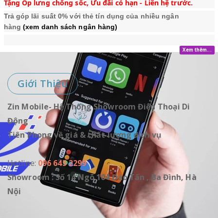
Tặng Ốp lưng chống sốc, Ưu đãi có hạn - Liên hệ trước.
Trả góp lãi suất 0% với thẻ tín dụng của nhiều ngân
hàng
(xem danh sách ngân hàng)
Xem thêm...
Giới Thiệu
Zin Mobile- Hệ Thống Showroom Điện Thoại Di
Động
Tiên Phong về giá & chất lượng dịch vụ
Hotline:
096 645 2299
Showroom : Số 14 Ngõ 104 Đào Tấn , Ba Đình, Hà
Nội