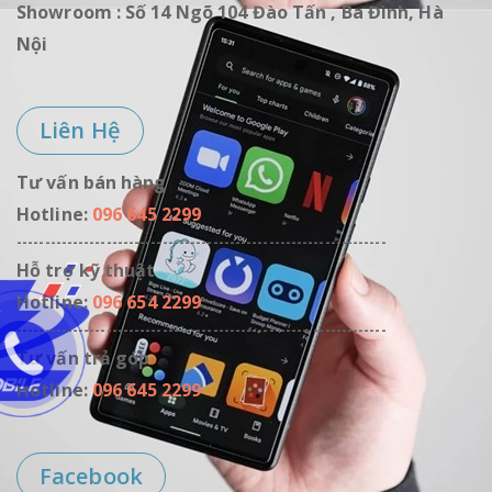
Showroom : Số 14 Ngõ 104 Đào Tấn , Ba Đình, Hà
phẩm đến tay khách
• Cam kết mọi sản
hàng đều là hàng chất
phẩm đến tay khách
Nội
lượng cao
hàng đều là hàng chất
lượng cao
ZIN MOBILE - Uy Tín,
Tận Tâm, Chất Lượng
ZIN MOBILE - Uy Tín,
Liên Hệ
Tận Tâm, Chất Lượng
Tư vấn bán hàng
Hotline:
096 645 2299
------------------------------------------------------------------
Hỗ trợ kỹ thuật
Hotline:
096 654 2299
------------------------------------------------------------------
Tư vấn trả góp
Hotline:
096 645 2299
Facebook