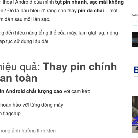
ện thoại Android của mình
tụt pin nhanh
,
sạc mãi không
n? Đó là dấu hiệu rõ ràng cho thấy
pin đã chai
– một
ảm dần sau mỗi lần sạc.
g đến hiệu năng tổng thể của máy, làm giật lag, nóng
ếp tục sử dụng lâu dài.
hiệu quả:
Thay pin chính
 an toàn
pin Android chất lượng cao
với cam kết:
h hoàn hảo với từng dòng máy
n flagship
không ảnh hưởng linh kiện