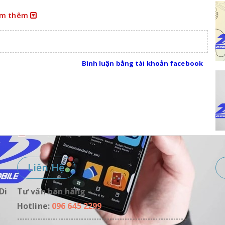
m thêm
Hà Nội
Bình luận bằng tài khoản facebook
Liên Hệ
Di
Tư vấn bán hàng
Hotline:
096 645 2299
------------------------------------------------------------------