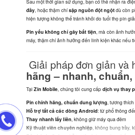
Sau một thời gian sử dụng, bạn có thể nhận ra đi
đầy
, hoặc thậm chí
sập nguồn đột ngột
dù còn pi
hiện tượng không thể tránh khỏi do tuổi thọ pin gi
Pin yếu không chỉ gây bất tiện
, mà còn ảnh hưởn
máy, thậm chí ảnh hưởng đến linh kiện khác nếu ti
Giải pháp đơn giản và 
hãng – nhanh, chuẩn,
Tại
Zin Mobile
, chúng tôi cung cấp
dịch vụ thay 
Pin chính hãng, chuẩn dung lượng
, tương thíc
Hỗ trợ tất cả các dòng Android
: từ phổ thông đế
Thay nhanh lấy liền
, không giữ máy qua đêm
Kỹ thuật viên chuyên nghiệp
, không bung trầy, 