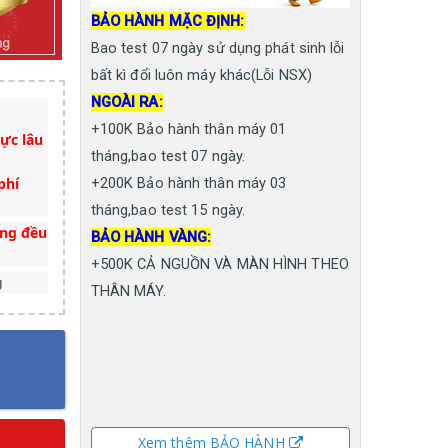
BẢO HÀNH MẶC ĐỊNH:
Bao test 07 ngày sử dụng phát sinh lỗi
bất kì đổi luôn máy khác(Lỗi NSX)
NGOÀI RA:
+100K Bảo hành thân máy 01
ực lâu
tháng,bao test 07 ngày.
phí
+200K Bảo hành thân máy 03
tháng,bao test 15 ngày.
àng đều
BẢO HÀNH VÀNG:
+500K CẢ NGUỒN VÀ MÀN HÌNH THEO
g
THÂN MÁY.
Xem thêm BẢO HÀNH