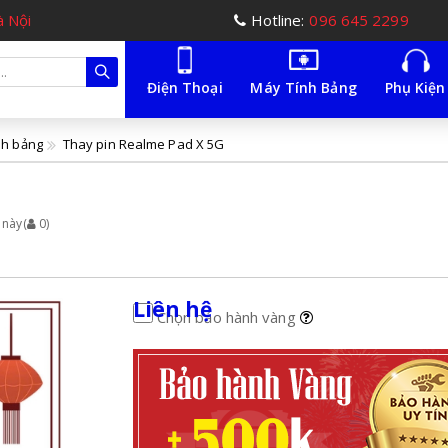
à Nội
Hotline:
096 645 2299
Điện Thoại
Máy Tính Bảng
Phụ Kiện
nh bảng
Thay pin Realme Pad X 5G
 này
(
0
)
Liên hệ
Chọn bảo hành vàng