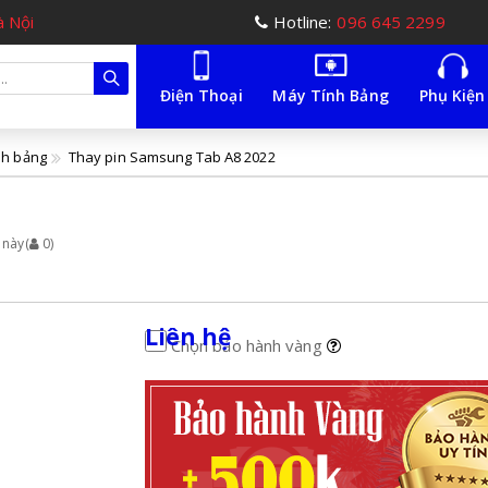
à Nội
Hotline:
096 645 2299
Điện Thoại
Máy Tính Bảng
Phụ Kiện
nh bảng
Thay pin Samsung Tab A8 2022
 này
(
0
)
Liên hệ
Chọn bảo hành vàng