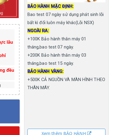
BẢO HÀNH MẶC ĐỊNH:
Bao test 07 ngày sử dụng phát sinh lỗi
bất kì đổi luôn máy khác(Lỗi NSX)
NGOÀI RA:
+100K Bảo hành thân máy 01
ực lâu
tháng,bao test 07 ngày.
phí
+200K Bảo hành thân máy 03
tháng,bao test 15 ngày.
àng đều
BẢO HÀNH VÀNG:
+500K CẢ NGUỒN VÀ MÀN HÌNH THEO
g
THÂN MÁY.
Xem thêm BẢO HÀNH