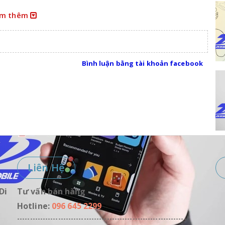
m thêm
Hà Nội
Bình luận bằng tài khoản facebook
Liên Hệ
Di
Tư vấn bán hàng
Hotline:
096 645 2299
------------------------------------------------------------------