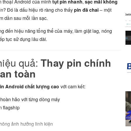
ện thoại Android của mình
tụt pin nhanh
,
sạc mãi không
n? Đó là dấu hiệu rõ ràng cho thấy
pin đã chai
– một
ảm dần sau mỗi lần sạc.
g đến hiệu năng tổng thể của máy, làm giật lag, nóng
ếp tục sử dụng lâu dài.
hiệu quả:
Thay pin chính
 an toàn
pin Android chất lượng cao
với cam kết:
h hoàn hảo với từng dòng máy
n flagship
không ảnh hưởng linh kiện