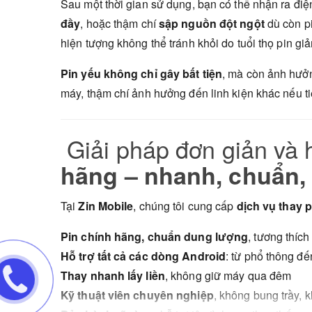
Sau một thời gian sử dụng, bạn có thể nhận ra đi
đầy
, hoặc thậm chí
sập nguồn đột ngột
dù còn pi
hiện tượng không thể tránh khỏi do tuổi thọ pin gi
Pin yếu không chỉ gây bất tiện
, mà còn ảnh hưởn
máy, thậm chí ảnh hưởng đến linh kiện khác nếu ti
Giải pháp đơn giản và 
hãng – nhanh, chuẩn,
Tại
Zin Mobile
, chúng tôi cung cấp
dịch vụ thay 
Pin chính hãng, chuẩn dung lượng
, tương thíc
Hỗ trợ tất cả các dòng Android
: từ phổ thông đế
Thay nhanh lấy liền
, không giữ máy qua đêm
Kỹ thuật viên chuyên nghiệp
, không bung trầy, 