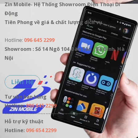
Zin Mobile- Hệ Thống Showroom Điện Thoại Di
Động
Tiên Phong về giá & chất lượng dịch vụ
Hotline:
096 645 2299
Showroom : Số 14 Ngõ 104 Đào Tấn , Ba Đình, Hà
Nội
Liên Hệ
Tư vấn bán hàng
Hotline:
096 645 2299
------------------------------------------------------------------
Hỗ trợ kỹ thuật
Hotline:
096 654 2299