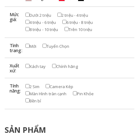
Mức
Dưới 2 triệu
2 triệu - 4 triệu
giá:
4 triệu - 6 triệu
6 triệu - 8 triệu
8 triệu - 10 triệu
Trên 10 triệu
Tình
Mới
Tuyển Chọn
trang:
Xuất
Xách tay
Chính hãng
xứ:
Tính
2 Sim
Camera Kép
năng:
Màn Hình tràn cạnh
Pin Khỏe
Bền bỉ
SẢN PHẨM