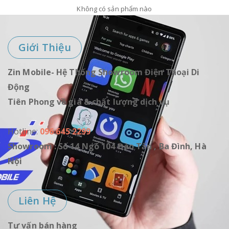
Không có sản phẩm nào
Giới Thiệu
Zin Mobile- Hệ Thống Showroom Điện Thoại Di
Động
Tiên Phong về giá & chất lượng dịch vụ
Hotline:
096 645 2299
Showroom : Số 14 Ngõ 104 Đào Tấn , Ba Đình, Hà
Nội
Liên Hệ
Tư vấn bán hàng