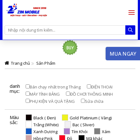
MUA NGAY
Trang chủ
Sản Phẩm
danh
Bán chạy nhất trong Tháng
ĐIỆN THOẠI
mục:
MÁY TÍNH BẢNG
ĐỒ CHƠI THÔNG MINH
PHỤ KIỆN VÀ QUÀ TẶNG
Sửa chữa
Màu
Black ( Đen)
Gold Platinium ( Vàng)
sắc:
Trắng (White)
Bạc ( Sliver)
Xanh Dương
Tím Khói
Xám
Hồng Pink
Đỏ
Mã khác