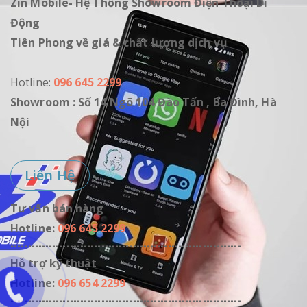
Zin Mobile- Hệ Thống Showroom Điện Thoại Di
Động
Tiên Phong về giá & chất lượng dịch vụ
Hotline:
096 645 2299
Showroom : Số 14 Ngõ 104 Đào Tấn , Ba Đình, Hà
Nội
Liên Hệ
Tư vấn bán hàng
Hotline:
096 645 2299
------------------------------------------------------------------
Hỗ trợ kỹ thuật
Hotline:
096 654 2299
------------------------------------------------------------------