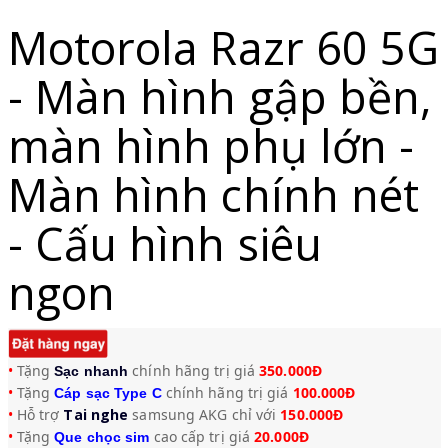
Motorola Razr 60 5G
- Màn hình gập bền,
màn hình phụ lớn -
Màn hình chính nét
- Cấu hình siêu
ngon
•
Tặng
chính hãng trị giá
3
50.000Đ
Sạc nhanh
•
Tặng
chính hãng trị giá
100.000Đ
Cáp sạc Type C
•
Hỗ trợ
Tai nghe
samsung AKG chỉ với
150.000Đ
•
Tặng
cao cấp trị giá
20.000Đ
Q
ue chọc sim