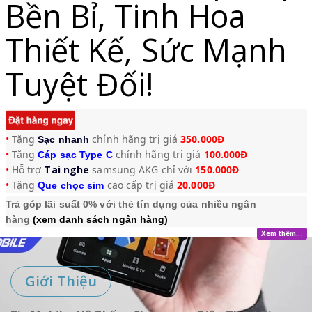
Bền Bỉ, Tinh Hoa
Thiết Kế, Sức Mạnh
Tuyệt Đối!
•
Tặng
chính hãng trị giá
3
50.000Đ
Sạc nhanh
•
Tặng
chính hãng trị giá
100.000Đ
Cáp sạc Type C
•
Hỗ trợ
Tai nghe
samsung AKG chỉ với
150.000Đ
•
Tặng
cao cấp trị giá
20.000Đ
Q
ue chọc sim
Trả góp lãi suất 0% với thẻ tín dụng của nhiều ngân
hàng
(xem danh sách ngân hàng)
Xem thêm...
Giới Thiệu