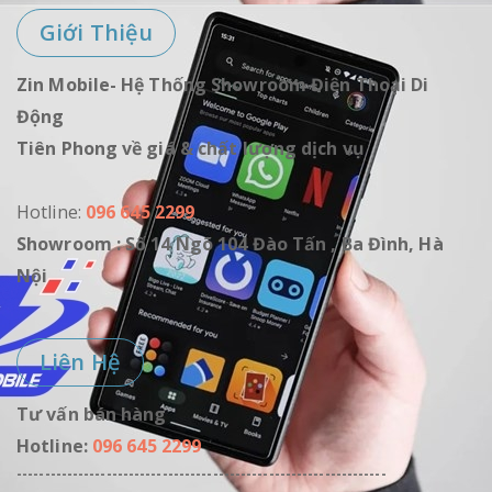
Giới Thiệu
Zin Mobile- Hệ Thống Showroom Điện Thoại Di
Động
Tiên Phong về giá & chất lượng dịch vụ
Hotline:
096 645 2299
Showroom : Số 14 Ngõ 104 Đào Tấn , Ba Đình, Hà
Nội
Liên Hệ
Tư vấn bán hàng
Hotline:
096 645 2299
------------------------------------------------------------------