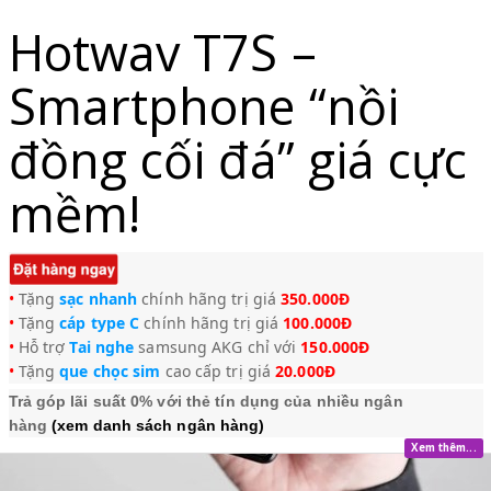
Hotwav T7S –
Smartphone “nồi
đồng cối đá” giá cực
mềm!
•
Tặng
sạc nhanh
chính hãng trị giá
3
50.000Đ
•
Tặng
cáp type C
chính hãng trị giá
100.000Đ
•
Hỗ trợ
Tai nghe
samsung AKG chỉ với
150.000Đ
•
Tặng
que chọc sim
cao cấp trị giá
20.000Đ
Trả góp lãi suất 0% với thẻ tín dụng của nhiều ngân
hàng
(xem danh sách ngân hàng)
Xem thêm...