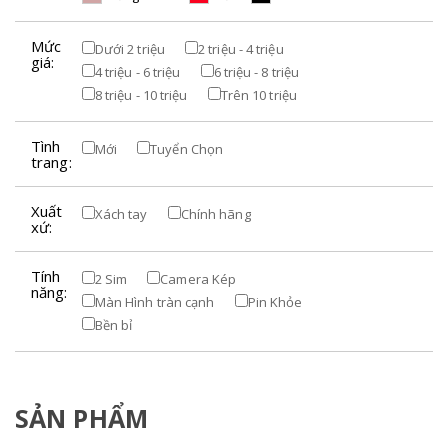
Mức
Dưới 2 triệu
2 triệu - 4 triệu
giá:
4 triệu - 6 triệu
6 triệu - 8 triệu
8 triệu - 10 triệu
Trên 10 triệu
Tình
Mới
Tuyển Chọn
trang:
Xuất
Xách tay
Chính hãng
xứ:
Tính
2 Sim
Camera Kép
năng:
Màn Hình tràn cạnh
Pin Khỏe
Bền bỉ
SẢN PHẨM