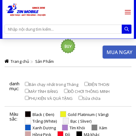
MUA NGAY
Trang chủ
Sản Phẩm
danh
Bán chạy nhất trong Tháng
ĐIỆN THOẠI
mục:
MÁY TÍNH BẢNG
ĐỒ CHƠI THÔNG MINH
PHỤ KIỆN VÀ QUÀ TẶNG
Sửa chữa
Màu
Black ( Đen)
Gold Platinium ( Vàng)
sắc:
Trắng (White)
Bạc ( Sliver)
Xanh Dương
Tím Khói
Xám
Hồng Pink
Đỏ
Mã khác