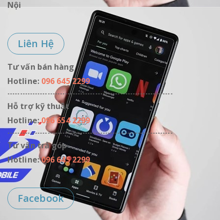
Nội
thẻ tín dụng của nhiều
ngân hàng
(xem danh
sách ngân hàng)
Liên Hệ
Tư vấn bán hàng
Hotline:
096 645 2299
------------------------------------------------------------------
Hỗ trợ kỹ thuật
Hotline:
096 654 2299
------------------------------------------------------------------
Tư vấn trả góp
Hotline:
096 645 2299
Facebook