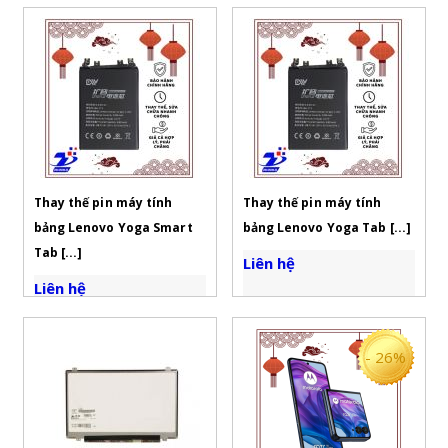
Thay thế pin máy tính
Thay thế pin máy tính
bảng Lenovo Yoga Smart
bảng Lenovo Yoga Tab [...]
Tab [...]
Liên hệ
Liên hệ
- 26%
• Chính sách bảo hành
và chế độ hậu mãi cực
• Chính sách bảo hành
lâu
và chế độ hậu mãi cực
•
Thời gian thay nhanh
lâu